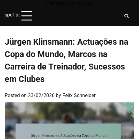
Skip
Thursday, June 18, 2026
to
spcf.pt
content
Jürgen Klinsmann: Actuações na
Copa do Mundo, Marcos na
Carreira de Treinador, Sucessos
em Clubes
Posted on
23/02/2026
by
Felix Schneider