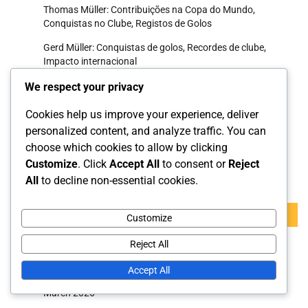
Thomas Müller: Contribuições na Copa do Mundo,
Conquistas no Clube, Registos de Golos
Gerd Müller: Conquistas de golos, Recordes de clube,
Impacto internacional
Andreas Brehme: Contexto, Destaques no clube, Sucesso
We respect your privacy
internacional
Cookies help us improve your experience, deliver
Philipp Lahm: Sucesso na Copa do Mundo, Liderança no
personalized content, and analyze traffic. You can
clube, Honras individuais
choose which cookies to allow by clicking
Customize
. Click
Accept All
to consent or
Reject
Pesquisar
All
to decline non-essential cookies.
Search
Customize
for:
Reject All
Arquivo
Accept All
March 2026