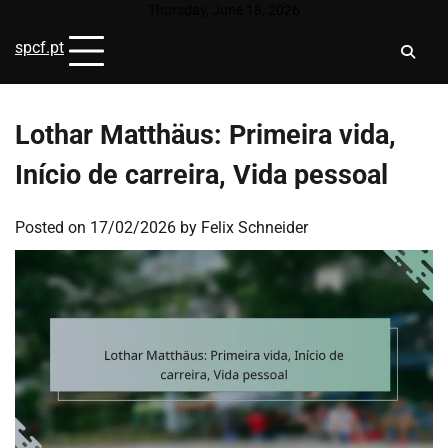
Skip
Thursday, June 18, 2026
to
spcf.pt
content
Lothar Matthäus: Primeira vida,
Início de carreira, Vida pessoal
Posted on
17/02/2026
by
Felix Schneider