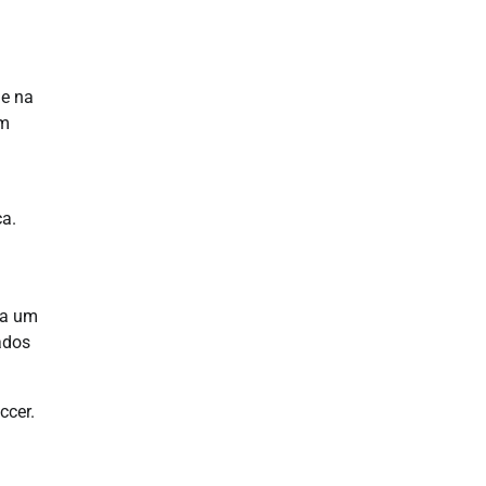
 e na
em
ca.
 a um
ados
ccer.