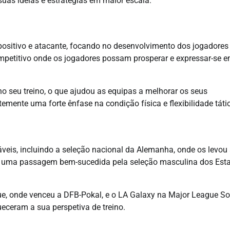
uas ideias e estratégias em maior escala.
o positivo e atacante, focando no desenvolvimento dos jogadores
mpetitivo onde os jogadores possam prosperar e expressar-se 
no seu treino, o que ajudou as equipas a melhorar os seus
mente uma forte ênfase na condição física e flexibilidade táti
áveis, incluindo a seleção nacional da Alemanha, onde os levou
e uma passagem bem-sucedida pela seleção masculina dos Est
ue, onde venceu a DFB-Pokal, e o LA Galaxy na Major League So
ueceram a sua perspetiva de treino.