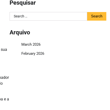
Pesquisar
Search
for:
Arquivo
March 2026
a sua
February 2026
nador
lo
a e a