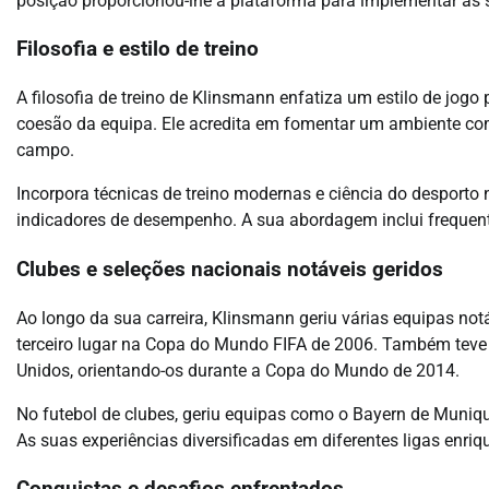
posição proporcionou-lhe a plataforma para implementar as s
Filosofia e estilo de treino
A filosofia de treino de Klinsmann enfatiza um estilo de jog
coesão da equipa. Ele acredita em fomentar um ambiente co
campo.
Incorpora técnicas de treino modernas e ciência do desporto 
indicadores de desempenho. A sua abordagem inclui frequente
Clubes e seleções nacionais notáveis geridos
Ao longo da sua carreira, Klinsmann geriu várias equipas not
terceiro lugar na Copa do Mundo FIFA de 2006. Também tev
Unidos, orientando-os durante a Copa do Mundo de 2014.
No futebol de clubes, geriu equipas como o Bayern de Muniq
As suas experiências diversificadas em diferentes ligas enriq