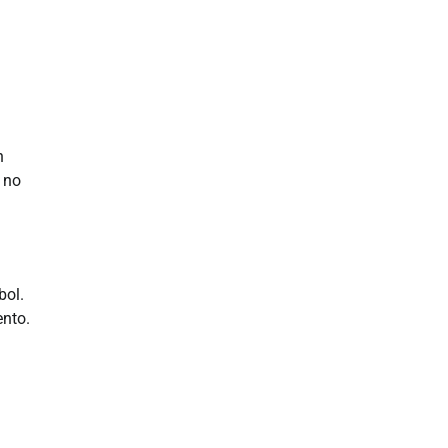
n
 no
bol.
ento.