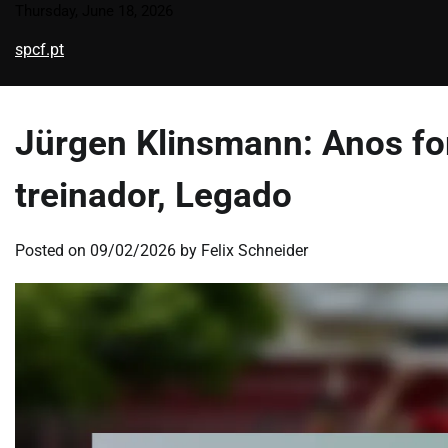
Skip
Thursday, June 18, 2026
to
spcf.pt
content
Jürgen Klinsmann: Anos fo
treinador, Legado
Posted on
09/02/2026
by
Felix Schneider